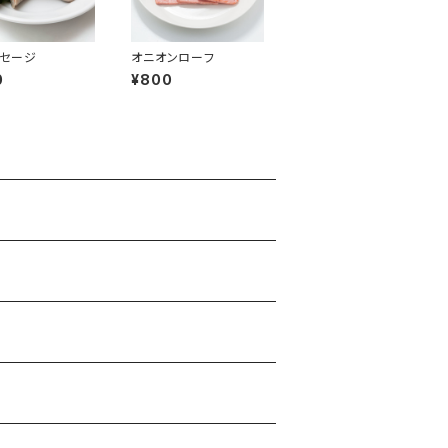
セージ
オニオンローフ
0
¥800