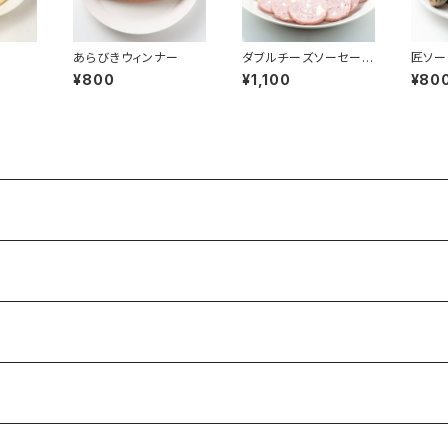
ス
あらびきウィンナー
ダブルチーズソーセー
匠ソー
ジ
¥800
¥1,100
¥80