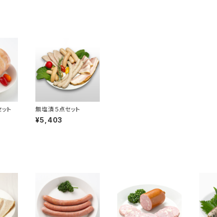
ット
無塩漬５点セット
¥5,403