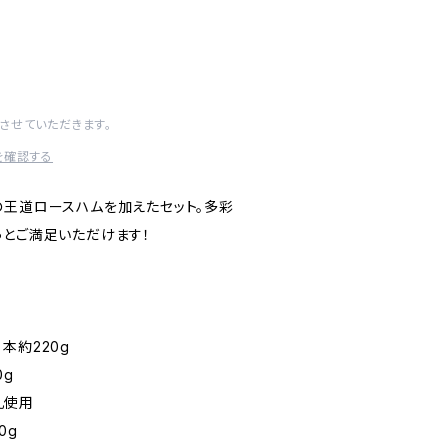
させていただきます。
を確認する
の王道ロースハムを加えたセット。多彩
っとご満足いただけます！
本約220g
0g
乳使用
0g